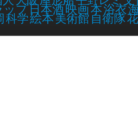
映画
ラップ
日本酒
本
浴衣
絵本
岡
科学
美術館
自衛隊