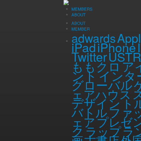
TAG [古書店]
MEMBERS
ABOUT
読書の季節！ この秋、本好きにおくる本
ABOUT
MEMBER
App
adwards
© 2026 84ism (ハチヨンイズム)
iPad
iPhone
Twitter
UST
ア
ももクロ
ント
インタ
グローバル
ェアハウス
デザイン
ト
ファ
バトル
ェア
プレゼ
ク
ラップ
ラ
画
古書店
外