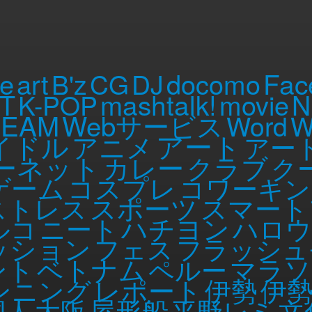
にまつわるイベント7選
Fri, 20 Sep 2013
Fac
le
art
B'z
CG
DJ
docomo
mashtalk!
IT
K-POP
movie
N
REAM
Webサービス
Word
W
アート
イドル
アニメ
アー
ーネット
カレー
クラブ
ク
ゲーム
コスプレ
コワーキン
スポーツ
ストレス
スマート
ルコ
ニート
ハチヨン
ハロウ
ッション
フェス
フラッシュ
ベトナム
ント
ペルー
マラソ
伊勢
伊
ンニング
レポート
屋形船
国人
大阪
平野レミ
文