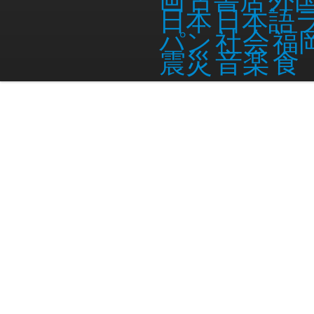
日本語
日本
社会
パン
福
音楽
食
震災