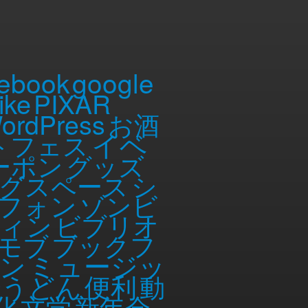
ebook
google
ike
PIXAR
ordPress
お酒
イベ
トフェス
ーポン
グッズ
グスペース
シ
フォン
ゾンビ
ィン
ビブリオ
モブ
ブックフ
ミュージッ
ン
勢うどん
便利
動
化
文学
新年会