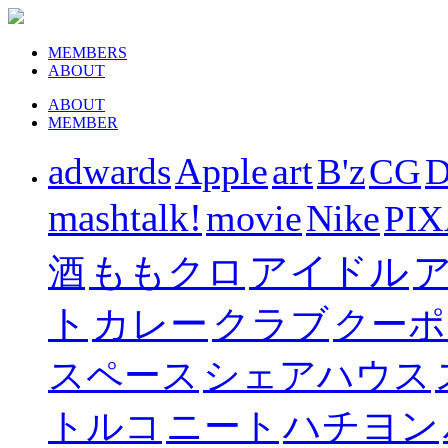
MEMBERS
ABOUT
ABOUT
MEMBER
Apple
art
adwards
B'z
CG
D
mashtalk!
movie
Nike
PI
ももクロ
アイドル
酒
ト
カレー
クラブ
クーポ
スペース
シェアハウス
ハチヨン
トルコ
ニート