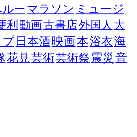
ミュージ
マラソン
ペルー
便利
動画
古書店
外国人
大
映画
ップ
日本酒
本
浴衣
海
音
隊
花見
芸術
震災
芸術祭