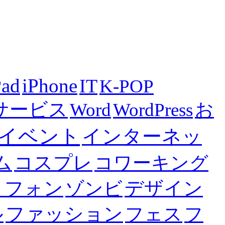
Pad
iPhone
IT
K-POP
bサービス
Word
WordPress
お
イベント
インターネッ
ム
コスプレ
コワーキング
トフォン
デザイン
ゾンビ
ファッション
ル
フェス
フ