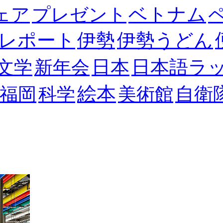
ベトナム
ェア
プレゼント
レポート
伊勢
伊勢うどん
日本
日本語ラ
文学
新年会
絵本
自衛
福岡
科学
美術館