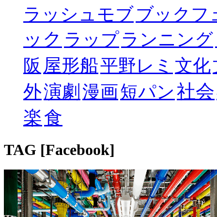
ラッシュモブ
ブックフ
ック
ラップ
ランニング
屋形船
阪
平野レミ
文化
社会
外
演劇
漫画
短パン
楽
食
TAG [Facebook]