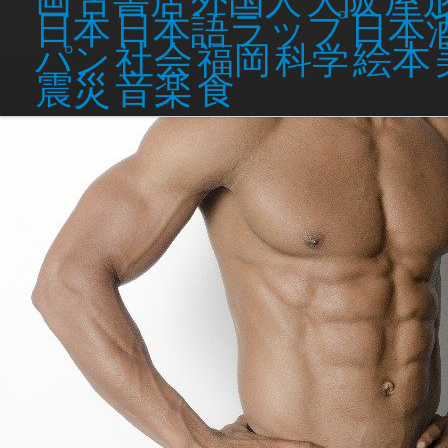
日本語ラップ
日本
日本
調べた!iPhone 7に関する噂・情報
Thu, 30 Oct 2014
社会
絵本
パン
福岡
科学
音楽
検索の扉!Googleを支えているサーバー内部が公開されている
食
Sat, 13 Sep 2
震災
凄い!Facebookを支えているサーバー内部が公開されている
Fri, 29 Aug 2014