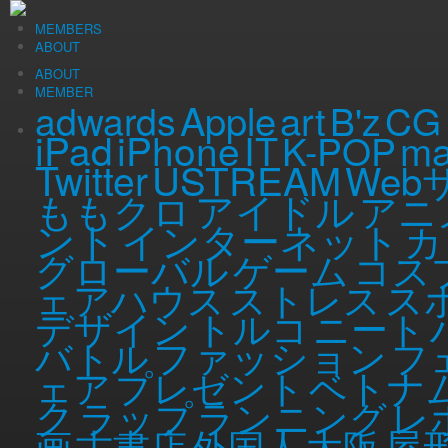
MEMBERS
ABOUT
ABOUT
MEMBER
Apple
art
adwards
B'z
CG
iPad
iPhone
ma
IT
K-POP
Twitter
USTREAM
Web
アイドル
ももクロ
アニ
ント
インターネット
カ
グローバル
ゲーム
コス
ス
ェアハウス
ストレス
デザイン
トルコ
ニート
ファッション
バトル
フ
ベトナ
ェア
プレゼント
ク
ラップ
ランニング
レ
屋
画
古書店
外国人
大阪
ハチヨンピクニック in ニコタマ
Sat, 21 May 2016