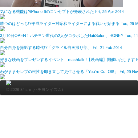
気になる機能は?iPhone 6のコンセプトが発表された
Fri, 25 Apr 2014
勝つのはどっち!?平成ライダー対昭和ライダーによる戦いが始まる
Tue, 25 
3月10日OPEN！ハチヨン世代の2人がコラボしたHairSalon、HONEY
Tue, 1
自分自身を撮影する時代!?「グラドル自画撮り部」
Fri, 21 Feb 2014
好きな映画をプレゼンするイベント、mashtalk!!【映画編】開催いたします
F
わがままセレブの根性を叩き直して更生させる「You’re Cut Off!」
Fri, 29 No
© 2026 84ism (ハチヨンイズム)