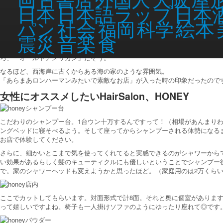
日本語ラップ
日本
日本
社会
絵本
パン
福岡
科学
こちら受付スペース。イケメンが写ってますね～。木目調の床とカウンター
音楽
食
震災
ここまででお気づきの方もいるかもしれませんが、店内は全体的に白い壁と
ろ、「オールドアメリカン」だそう。
なるほど、西海岸に古くからある海の家のような雰囲気。
「あらまあロンハーマンみたいで素敵なお店」が入った時の印象だったので
女性にオススメしたいHairSalon、HONEY
こだわりのシャンプー台。1台ウン十万するんですって！（相場があんまりわ
ングベッドに寝そべるよう。そして座ってからシャンプーされる体勢になるま
お店で体験してください。
さらに、細かいとこまで気を使ってくれてると実感できるのがシャワーから
い効果があるらしく髪のキューティクルにも優しいということでシャンプー
で。家のシャワーヘッドも変えようかと思ったほど。（家庭用のは2万くら
ここでカットしてもらいます。対面形式で計8面。それと奥に個室があります
って嬉しいですよね。椅子も一人掛けソファのようにゆったり座れて◎です