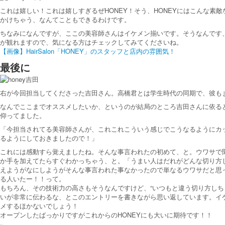
これは嬉しい！これは嬉しすぎるぜHONEY！そう、HONEYにはこんな
かけちゃう、なんてこともできるわけです。
ちなみになんですが、ここの美容師さんはイケメン揃いです。そうなんです、
が観れますので、気になる方はチェックしてみてくださいね。
【画像】HairSalon「HONEY」のスタッフと店内の雰囲気！
最後に
右が今回担当してくださった吉田さん。高橋君とは学生時代の同期で、彼も
なんでここまでオススメしたいか、というのが結局のところ吉田さんに依る
仰ってました。
「今担当されてる美容師さんが、これこれこういう感じでこうなるようにカ
るようにしておきましたので！」
これには感動すら覚えましたね。そんな事言われたの初めて、と。ウワサで
か手を加えてたらすぐわかっちゃう、と。「うまい人はだれがどんな切り方した
えようがなにしようがそんな事言われた事なかったので単なるウワサだと思っ
る人いたー！！って。
もちろん、その技術力の高さもそうなんですけど、“いつもと違う切り方しち
いが非常に伝わるな、とこのエントリーを書きながら思い返しています。イケメ
メするほかないでしょう！
オープンしたばっかりですがこれからのHONEYにも大いに期待です！！