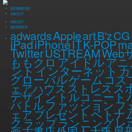
Tue, 11 Mar 2014
（記事公開時の年齢 …
MEMBERS
29
歳）
ひろゆきのもみじ饅頭コラム
ABOUT
連載コラム
ABOUT
MEMBER
3月10日OPEN！ハチヨン世代の2人がコ
Apple
art
adwards
B'z
CG
iPad
iPhone
ma
ープンに行ってきた。
IT
K-POP
Twitter
USTREAM
Web
アイドル
ももクロ
アニ
84ismライターで建築事務所経営のあべしん君と、これまた84ismライ
ント
インターネット
カ
のでは）がコラボして新たに表参道に誕生したHaieSalon、HONEYのプレオ
グローバル
ゲーム
コス
くとの事。）
店舗の場所は表参道と外苑前の間にあたりますが、とてもアットホームな雰囲気の
ス
ェアハウス
ストレス
表参道の裏路地ながらアットホームで素敵な店内
デザイン
トルコ
ニート
ファッション
バトル
フ
エントランス入ってすぐ。壁が真っ白なのが要因でしょうか。外から入る光
ベトナ
ェア
プレゼント
ク
ラップ
ランニング
レ
屋
画
古書店
外国人
大阪
待合スペース。プレオープン時は椅子でしたが、今後ソファにするそう。机