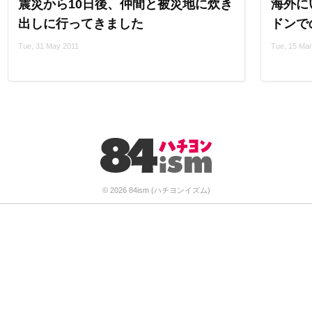
震災から10日後、仲間と被災地に炊き
海外に
出しに行ってきました
ドンで
Tue, 31 May 2011
Tue, 15 Mar
© 2026 84ism (ハチヨンイズム)