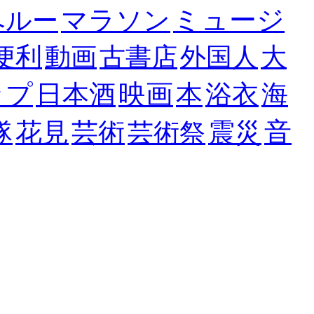
ミュージ
マラソン
ペルー
便利
動画
古書店
外国人
大
映画
ップ
日本酒
本
浴衣
海
音
隊
花見
芸術
震災
芸術祭