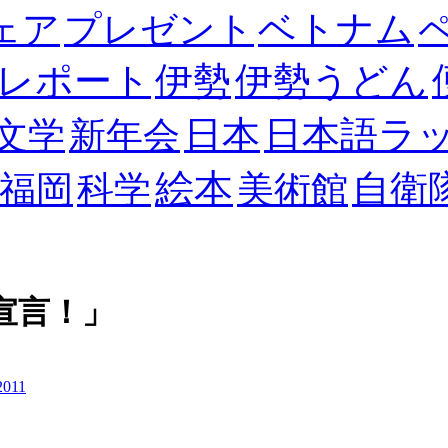
ベトナム
ェア
プレゼント
レポート
伊勢
伊勢うどん
日本
日本語ラ
文学
新年会
絵本
自衛
福岡
科学
美術館
宣言！」
2011