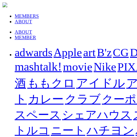
MEMBERS
ABOUT
ABOUT
MEMBER
Apple
art
adwards
B'z
CG
D
mashtalk!
movie
Nike
PI
ももクロ
アイドル
酒
ト
カレー
クラブ
クーポ
スペース
シェアハウス
ハチヨン
トルコ
ニート