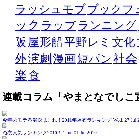
ラッシュモブ
ブックフ
ック
ラップ
ランニング
屋形船
阪
平野レミ
文化
社会
外
演劇
漫画
短パン
楽
食
連載コラム「やまとなでしこ
今年のモテる浴衣はこれ！2011年浴衣ランキング
Wed, 27 Jul 
浴衣人気ランキング2010！
Thu, 01 Jul 2010