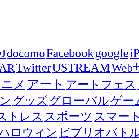
Facebook
i
docomo
google
J
Twitter
USTREAM
We
XAR
アート
アニメ
アートフェス
グローバル
ゲー
ン
グッズ
スポーツ
スマー
ストレス
ハロウィン
ビブリオバト