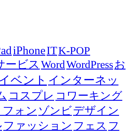
Pad
iPhone
IT
K-POP
bサービス
Word
WordPress
お
イベント
インターネッ
ム
コスプレ
コワーキング
トフォン
デザイン
ゾンビ
ファッション
ル
フェス
フ