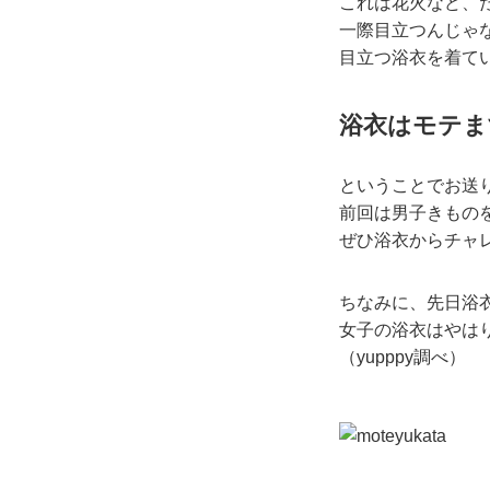
これは花火など、
一際目立つんじゃ
目立つ浴衣を着て
浴衣はモテま
ということでお送り
前回は男子きもの
ぜひ浴衣からチャ
ちなみに、先日浴
女子の浴衣はやは
（yupppy調べ）