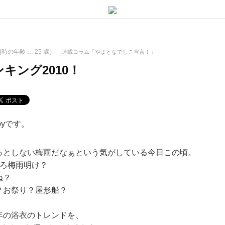
開時の年齢 …
25
歳）
連載コラム「やまとなでしこ宣言！」
キング2010！
pyです。
っとしない梅雨だなぁという気がしている今日この頃。
そろ梅雨明け？
ね？
？お祭り？屋形船？
年の浴衣のトレンドを、