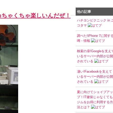
他の記事
めちゃくちゃ楽しいんだぜ！
ハチヨンピクニック in 
コタマ
調べた!iPhone 7に関す
噂・情報
検索の扉!Googleを支え
いるサーバー内部が公開
されている
凄い!Facebookを支えて
いるサーバー内部が公開
されている
夏に向けてシェイプアッ
プ！IT健保じゃなくても
ジムをお得に利用する方
法とは？