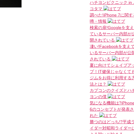
ハチヨンピクニック in 
コタマ
調べた!iPhone 7に関
噂・情報
検索の扉!Googleを支え
ているサーバー内部が
開されている
凄い!Facebookを支え
いるサーバー内部が公
されている
夏に向けてシェイプア
プ！IT健保じゃなくて
ジムをお得に利用する
法とは？
カプコンのクイズとハ
ヨンの僕
気になる機能は?iPhon
6のコンセプトが発表さ
れた
勝つのはどっち!?平成
イダー対昭和ライダー