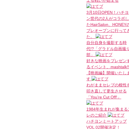
よる戦いが始まる
3月10日OPEN！ハチヨ
ン世代の2人がコラボし
たHairSalon、HONEY
プレオープンに行って
た。
自分自身を撮影する時
代!?「グラドル自画撮
部」
好きな映画をプレゼン
るイベント、mashtalk!
【映画編】開催いたし
す
わがままセレブの根性
叩き直して更生させる
「You’re Cut Off!」
1984年生まれが集まる
レのご紹介
ハチヨンミートアップ
VOL.02開催決定！