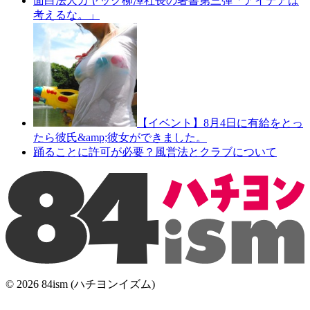
面白法人カヤック柳澤社長の著書第三弾「アイデアは
考えるな。」
【イベント】8月4日に有給をとっ
たら彼氏&amp;彼女ができました。
踊ることに許可が必要？風営法とクラブについて
© 2026 84ism (ハチヨンイズム)