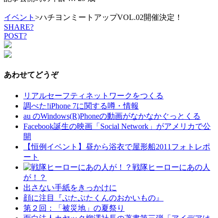
イベント
>ハチヨンミートアップVOL.02開催決定！
SHARE?
POST?
あわせてどうぞ
リアルセーフティネットワークをつくる
調べた!iPhone 7に関する噂・情報
au のWindows(R)Phoneの動画がなかなかぐっとくる
Facebook誕生の映画「Social Network」がアメリカで公
開
【恒例イベント】昼から浴衣で屋形船2011フォトレポ
ート
戦隊ヒーローにあの人
が！？
出さない手紙をきっかけに
顔に注目『ぶたぶたくんのおかいもの』
第２回：「被災地」の夏祭り