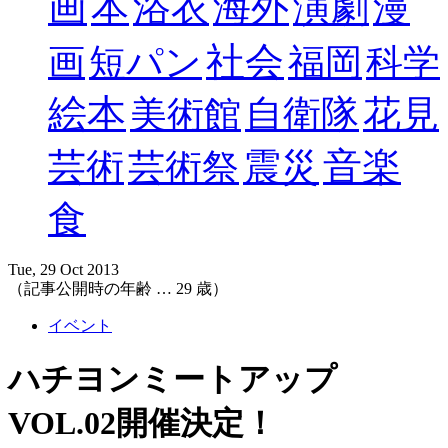
画
本
浴衣
海外
演劇
漫
社会
画
短パン
福岡
科学
絵本
自衛隊
花見
美術館
音楽
芸術
震災
芸術祭
食
Tue, 29 Oct 2013
（記事公開時の年齢 …
29
歳）
イベント
ハチヨンミートアップ
VOL.02開催決定！