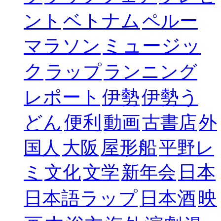
ベトナム
ント
ペルー
ミュージッ
マラソン
ク
ラップ
ランニング
レポート
伊勢
伊勢う
どん
便利
動画
古書店
外
屋形船
国人
大阪
平野レ
日本
ミ
文化
文学
新年会
映
日本語ラップ
日本酒