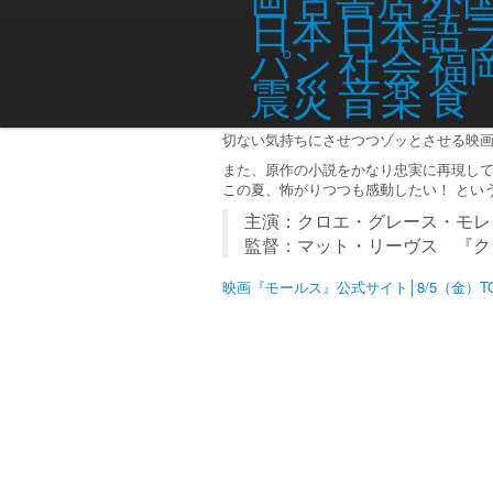
日本語
日本
「全世界絶賛！」「この20年のアメリカ
社会
パン
福
みんなが褒めるだけはあるわー。
スリラーだと思い込んでいたのですが、1
音楽
食
震災
こんなに切ない気持ちになるスリラーっ
キック・アスにも出演していた主演のク
切ない気持ちにさせつつゾッとさせる映
また、原作の小説をかなり忠実に再現し
この夏、怖がりつつも感動したい！ とい
主演：クロエ・グレース・モレ
監督：マット・リーヴス 『クロ
映画『モールス』公式サイト│8/5（金）