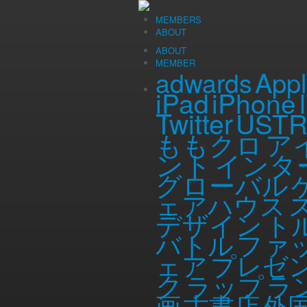
Fri, 10 Jun 2011
（記事公開時の年齢 …
MEMBERS
26
歳）
ABOUT
しらさかコラム
ABOUT
映画モールスの試写
MEMBER
App
adwards
iPad
iPhone
Twitter
UST
映画モールスの試写会に行ってまいりま
ア
ももクロ
8月5日（金）全国ロードショー
ント
インタ
『クローバーフィールド/HAKA
グローバル
“切なさ”と“恐怖”が心を揺さ
ェアハウス
世界中の映画ファンを虜にした『
女優注目度No.1となったク
デザイン
ト
リ 200歳の少女』をハリウ
ファ
バトル
身の毛もよだつ残酷な連続猟奇
ェア
プレゼ
い想い。両極の感情が観る者を
して・・・！？
ク
ラップ
ラ
ホラー小説の巨匠スティーヴン・
画
古書店
外
受賞した話題作が、いよいよ日