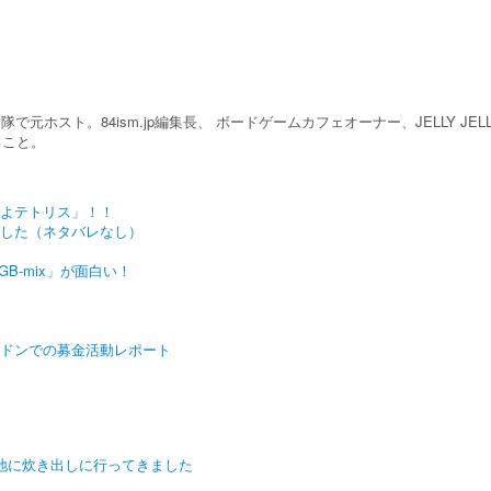
ホスト。84ism.jp編集長、 ボードゲームカフェオーナー、JELLY JEL
ること。
よテトリス」！！
した（ネタバレなし）
GB-mix」が面白い！
ドンでの募金活動レポート
地に炊き出しに行ってきました