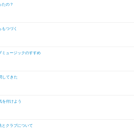
ったの？
らもつづく
ブミュージックのすすめ
問してきた
気を付けよう
法とクラブについて