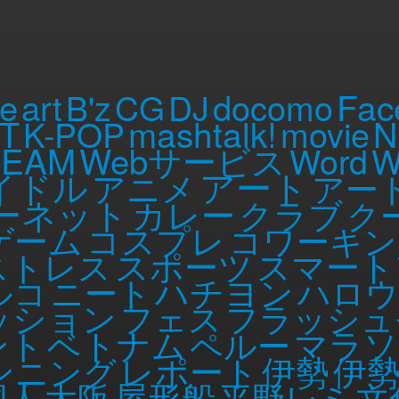
会に行ってきた
Fac
le
art
B'z
CG
DJ
docomo
mashtalk!
IT
K-POP
movie
N
REAM
Webサービス
Word
W
した。
アート
イドル
アニメ
アー
ーネット
カレー
クラブ
ク
ISHA』 監督× 『キック・アス』主演女優 最新作
ゲーム
コスプレ
コワーキン
ぶり、いまだかつてない余韻が残る傑作の誕生！
スポーツ
ストレス
スマート
クローバーフィールド/HAKAISHA』のマット・リーヴス
ロエ・グレース・モレッツを主演に迎え、全世界60の映画賞を受
ルコ
ニート
ハチヨン
ハロウ
ッド版として映画化。ハリウッドならではの迫力と映像マジック
ッション
フェス
フラッシュ
殺人と、幼い二人のピュアな初恋の行方。次から次へと襲いか
ベトナム
ント
ペルー
マラソ
揺さぶり、引きずり回したまま衝撃のラストへと疾走していく
伊勢
伊
ンニング
レポート
キングが2010年NO.1映画に選び「この20年でNO.1のス
屋形船
国人
大阪
平野レミ
文
本上陸！