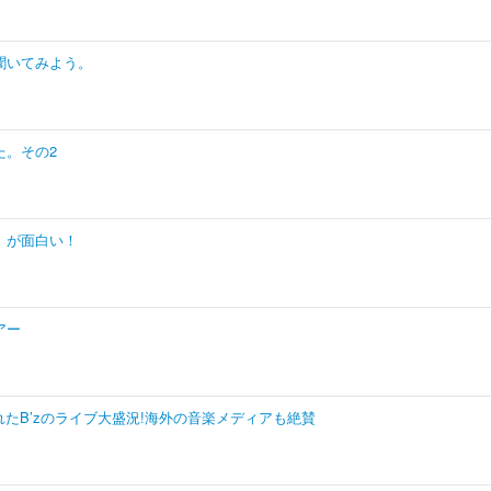
聞いてみよう。
た。その2
」が面白い！
アー
れたB’zのライブ大盛況!海外の音楽メディアも絶賛