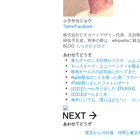
シラサカショウ
Twitter
Facebook
株式会社ピチカートデザイン代表。元自衛隊で元
締役予言者。将来の夢は、wikipediaに載
BLOG:
しらさかブログ
あわせてどうぞ
落ちゲーの二大巨塔がコラボ「ぷよぷ
モンスターズ・ユニバーシティを観ま
映画モールスの試写会に行ってきた
Apple製品のことを歌った曲「マカー 
iPad2買いましたフォトレポート
ぽぽぼた〜ん作りました【FLASH】
ぽぽぽぽーんまとめ
海外にいても、僕らはひとつ！ ロン
あわせてどうぞ
震災から10日後、仲間と被災