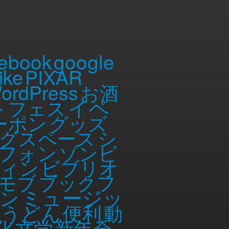
ebook
google
ike
PIXAR
ordPress
お酒
イベ
トフェス
ーポン
グッズ
グスペース
シ
フォン
ゾンビ
監督が、『キック・アス』で一躍新人
賞したスウェーデン映画『ぼくのエ
ィン
ビブリオ
で、恐怖とスリルを倍増させた。
モブ
ブックフ
かる恐怖と、胸を締めつける切な
ミュージッ
ン
。その先に待ち受けるのは、果た
勢うどん
便利
動
リラー！」と大絶賛、数々の映画賞を
化
文学
新年会