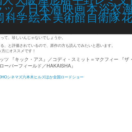
映画
ラップ
日本酒
本
浴衣
でNo.1のスリラー」と言われているだけあったので、そこそこ期待して観に
絵本
岡
科学
美術館
自衛隊
2歳の少女と、いじめられっ子の男の子の小さな恋物語でもあります。
て斬新！
ロエ・グレース・モレッツのミステリアスな演技は必見です。
画って、珍しいんじゃないでしょうか。
てる、と評価されているので、原作の方も読んでみたいと思います。
う方にオススメです！
ッツ 『キック・アス』／コディ・スミット＝マクフィー 『ザ
ーバーフィールド／HAKAISHA』
TOHOシネマズ六本木ヒルズほか全国ロードショー