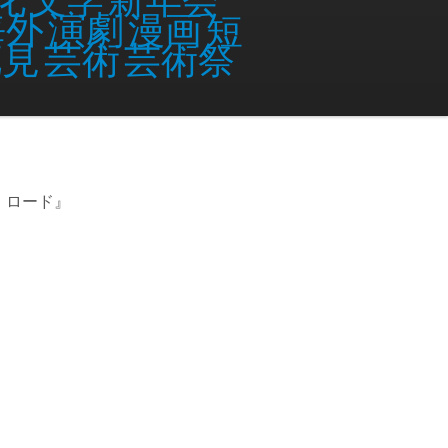
海外
演劇
漫画
短
行ってきましたが、期待通りの作品でした。
花見
芸術
芸術祭
・ロード』