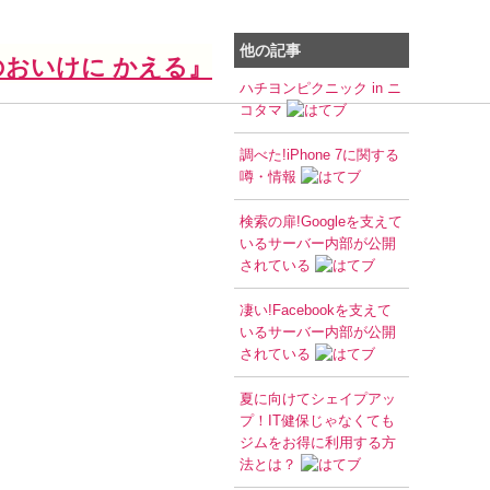
他の記事
のおいけに かえる』
ハチヨンピクニック in ニ
コタマ
調べた!iPhone 7に関する
噂・情報
検索の扉!Googleを支えて
いるサーバー内部が公開
されている
凄い!Facebookを支えて
いるサーバー内部が公開
されている
夏に向けてシェイプアッ
プ！IT健保じゃなくても
ジムをお得に利用する方
法とは？