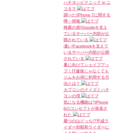
ハチヨンピクニック in ニ
コタマ
調べた!iPhone 7に関する
噂・情報
検索の扉!Googleを支え
ているサーバー内部が公
開されている
凄い!Facebookを支えて
いるサーバー内部が公開
されている
夏に向けてシェイプアッ
プ！IT健保じゃなくても
ジムをお得に利用する方
法とは？
カプコンのクイズとハチ
ヨンの僕
気になる機能は?iPhone
6のコンセプトが発表さ
れた
勝つのはどっち!?平成ラ
イダー対昭和ライダーに