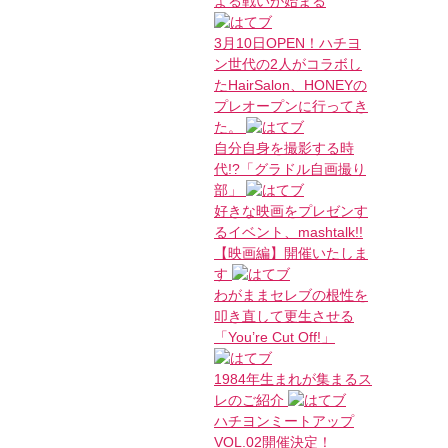
よる戦いが始まる
3月10日OPEN！ハチヨ
ン世代の2人がコラボし
たHairSalon、HONEYの
プレオープンに行ってき
た。
自分自身を撮影する時
代!?「グラドル自画撮り
部」
好きな映画をプレゼンす
るイベント、mashtalk!!
【映画編】開催いたしま
す
わがままセレブの根性を
叩き直して更生させる
「You’re Cut Off!」
1984年生まれが集まるス
レのご紹介
ハチヨンミートアップ
VOL.02開催決定！