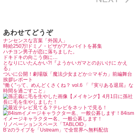
あわせてどうぞ
ナンセンスな言葉「外国人」
時給250万!ドミノ・ピザがアルバイトを募集
ハチヨン男子が恋に落ちました。
ドキドキの向こう側に…
となりにいたんかい?!『ようかいガマとのおいけに かえ
る』
ついに公開！劇場版「魔法少女まどか☆マギカ」前編舞台
挨拶レポート
“働く”って、めんどくさくね？ vol.6 「『実りある退屈』な
時間を過ごすこと」
【メイキング】4月1日に孫社
長に毛を生やしました！
テレビをネットで見る！
84ism
イメージキャラクター名、一般公募します！
リノベーションスペース「TABLOID」
B’zのライブを「Ustream」で全世界へ無料配信