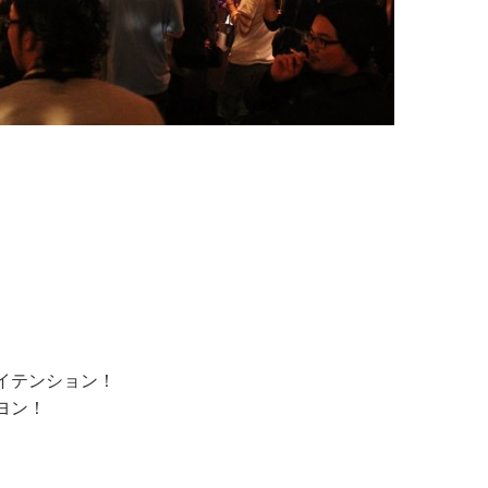
！
イテンション！
ヨン！