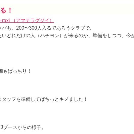
る！
te-raxi （アマテラグジイ）
パも、200〜300人入るであろうクラブで、
たいどれだけの人（ハチヨン）が来るのか、準備をしつつ、今
備もばっちり！
スタッフを準備してばちっとキメました！
DJブースからの様子。