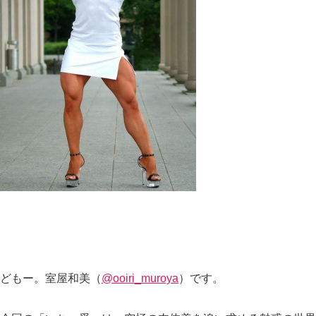
どもー。室屋和美（
@ooiri_muroya
）です。