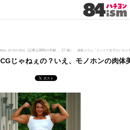
（記事公開時の年齢 …
27
歳）
Mon, 10 Oct 2011
連載コラム「インドア女子のいちゃ
CGじゃねぇの？いえ、モノホンの肉体