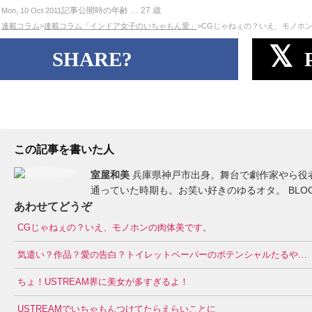
記事公開時の年齢 …
27
歳
Mon, 10 Oct 2011
連載コラム
>
連載コラム「インドア女子のいちゃもん愛」
>CGじゃねぇの？いえ、モノホ
SHARE?
この記事を書いた人
室屋和美
兵庫県神戸市出身。舞台で劇作家やら役
通っていた時期も。お笑い好きのゆるオタ。 BLO
あわせてどうぞ
CGじゃねぇの？いえ、モノホンの肉体美です。
気遣い？作品？愛の告白？トイレットペーパーのポテンシャルたるや…
ちょ！USTREAM界に美女が多すぎるよ！
USTREAMでいちゃもんつけてたらえらいことに