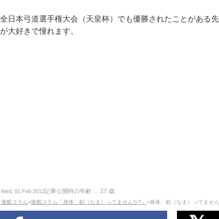
全日本弓道選手権大会（天皇杯）でも優勝されたことがある先
が大好きで憧れます。
記事公開時の年齢 …
27
歳
Wed, 01 Feb 2012
連載コラム
>
連載コラム「身体、鉛（なま）ってませんか?」
>身体、鉛（なま）ってませんか？