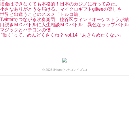
換金はできなくても本格的！日本のカジノに行ってみた。
小さなありがとうを届ける。マイクロギフトgifteeの楽しさ
世界と出逢うことのススメ「トルコ編」
Twitterでつながる吹奏楽団 粒谷区ウィンドオーケストラが
口説きＭＣバトルに人生相談ＭＣバトル、異色なラップバトル
マジックとハチヨンの僕
“働く”って、めんどくさくね？ vol.14「あきらめたくない」
© 2026 84ism (ハチヨンイズム)