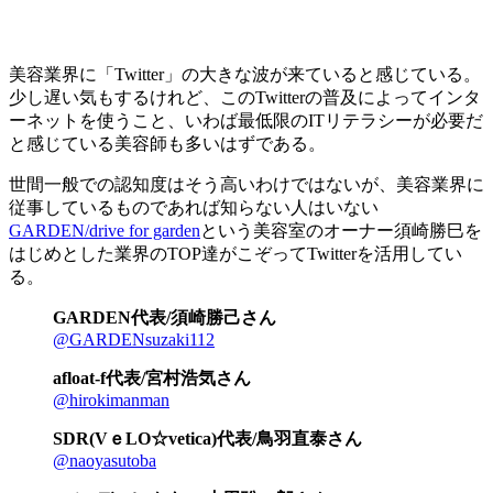
美容業界に「Twitter」の大きな波が来ていると感じている。
少し遅い気もするけれど、このTwitterの普及によってインタ
ーネットを使うこと、いわば最低限のITリテラシーが必要だ
と感じている美容師も多いはずである。
世間一般での認知度はそう高いわけではないが、美容業界に
従事しているものであれば知らない人はいない
GARDEN/drive for garden
という美容室のオーナー須崎勝巳を
はじめとした業界のTOP達がこぞってTwitterを活用してい
る。
GARDEN代表/須崎勝己さん
@GARDENsuzaki112
afloat-f代表/宮村浩気さん
@hirokimanman
SDR(VｅLO☆vetica)代表/鳥羽直泰さん
@naoyasutoba