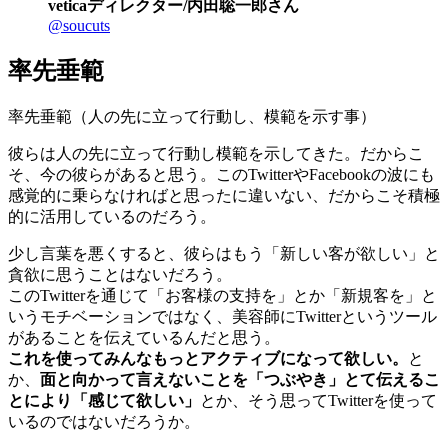
veticaディレクター/内田聡一郎さん
@soucuts
率先垂範
率先垂範（人の先に立って行動し、模範を示す事）
彼らは人の先に立って行動し模範を示してきた。だからこ
そ、今の彼らがあると思う。このTwitterやFacebookの波にも
感覚的に乗らなければと思ったに違いない、だからこそ積極
的に活用しているのだろう。
少し言葉を悪くすると、彼らはもう「新しい客が欲しい」と
貪欲に思うことはないだろう。
このTwitterを通じて「お客様の支持を」とか「新規客を」と
いうモチベーションではなく、美容師にTwitterというツール
があることを伝えているんだと思う。
これを使ってみんなもっとアクティブになって欲しい。
と
か、
面と向かって言えないことを「つぶやき」とて伝えるこ
とにより「感じて欲しい」
とか、そう思ってTwitterを使って
いるのではないだろうか。