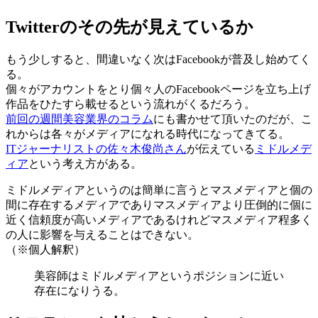
Twitterのその先が見えているか
もう少しすると、間違いなく次はFacebookが普及し始めてく
る。
個々がアカウントをとり個々人のFacebookページを立ち上げ
作品をひたすら載せるという流れがくるだろう。
前回の週間美容業界のコラム
にも書かせて頂いたのだが、こ
れからは各々がメディアになれる時代になってきてる。
ITジャーナリストの佐々木俊尚さん
が伝えている
ミドルメデ
ィア
という考え方がある。
ミドルメディアというのは簡単に言うとマスメディアと個の
間に存在するメディアでありマスメディアより圧倒的に個に
近く信頼度が高いメディアであるけれどマスメディア程多く
の人に影響を与えることはできない。
（※個人解釈）
美容師はミドルメディアというポジションに近い
存在になりうる。