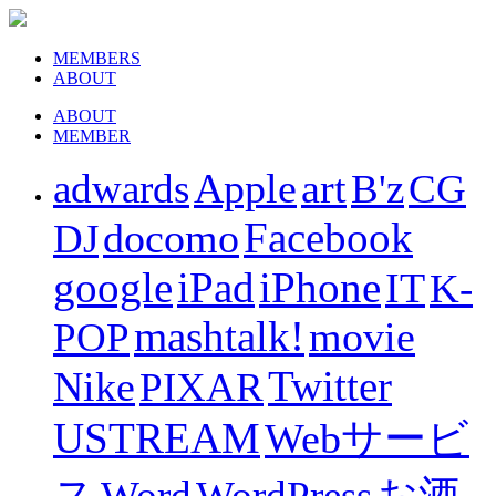
MEMBERS
ABOUT
ABOUT
MEMBER
Apple
art
adwards
B'z
CG
Facebook
docomo
DJ
iPad
iPhone
google
IT
K-
mashtalk!
movie
POP
Twitter
Nike
PIXAR
USTREAM
Webサービ
ス
Word
WordPress
お酒