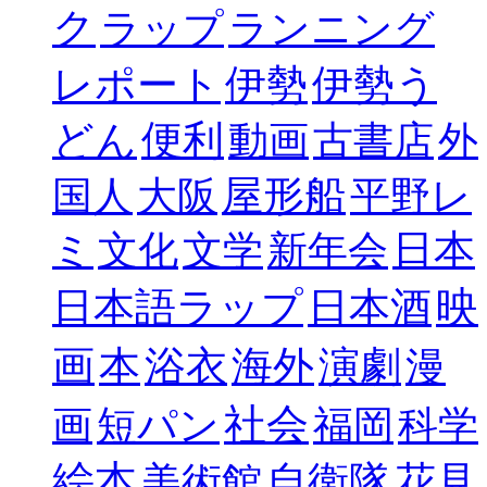
ク
ラップ
ランニング
レポート
伊勢
伊勢う
どん
便利
動画
古書店
外
屋形船
国人
大阪
平野レ
日本
ミ
文化
文学
新年会
映
日本語ラップ
日本酒
画
本
浴衣
海外
演劇
漫
社会
画
短パン
福岡
科学
絵本
自衛隊
花見
美術館