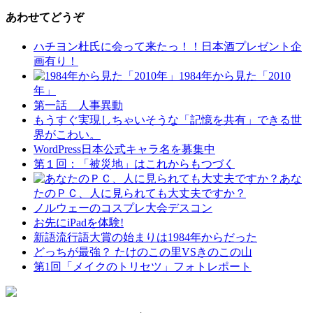
あわせてどうぞ
ハチヨン杜氏に会って来たっ！！日本酒プレゼント企
画有り！
1984年から見た「2010
年」
第一話 人事異動
もうすぐ実現しちゃいそうな「記憶を共有」できる世
界がこわい。
WordPress日本公式キャラ名を募集中
第１回：「被災地」はこれからもつづく
あな
たのＰＣ、人に見られても大丈夫ですか？
ノルウェーのコスプレ大会デスコン
お先にiPadを体験!
新語流行語大賞の始まりは1984年からだった
どっちが最強？ たけのこの里VSきのこの山
第1回「メイクのトリセツ」フォトレポート