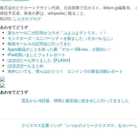
株式会社ピチカートデザイン代表。元自衛隊で元ホスト。84ism.jp編集長、 ボ
締役予言者。将来の夢は、wikipediaに載ること。
BLOG:
しらさかブログ
あわせてどうぞ
落ちゲーの二大巨塔がコラボ「ぷよぷよテトリス」！！
モンスターズ・ユニバーシティを観ました（ネタバレなし）
映画モールスの試写会に行ってきた
Apple製品のことを歌った曲「マカー GB-mix」が面白い！
iPad2買いましたフォトレポート
ぽぽぼた〜ん作りました【FLASH】
ぽぽぽぽーんまとめ
海外にいても、僕らはひとつ！ ロンドンでの募金活動レポート
あわせてどうぞ
震災から10日後、仲間と被災地に炊き出しに行ってきました
クリスマス定番ソング!「いつかのメリークリスマス」をカバー