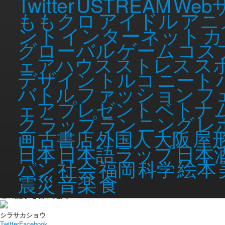
Twitter
USTREAM
Web
なるほど、土用というのは、五行思想という季節の分け方をした時の、季節
アイドル
ももクロ
アニ
しょうか。
ント
五行思想（ごぎょうしそう）または五行説（ごぎょうせつ
インターネット
カ
土・金・水の5種類の元素からなるという説である。
グローバル
ゲーム
コス
また、5種類の元素は『互いに影響を与え合い、その生滅
ス
ェアハウス
ストレス
する。西洋の四大元素説（四元素説）と比較される思想
デザイン
トルコ
ニート
ファッション
バトル
フ
…………。
ベトナ
ェア
プレゼント
謎がとけるどころか、深まるばかりです。まるで浦沢直樹漫画のようです。
ク
ラップ
ランニング
レ
お手上げです。ちゃんと詳しく知りたい方は、wikipediaみてください。
屋
画
古書店
外国人
大阪
土用の丑の日 – Wikipedia
日本語ラップ
日本
日本
Tue, 27 Jul 2010
記事公開時の年齢 …
25
歳
社会
絵本
パン
福岡
科学
音楽
食
震災
連載コラム
>
しらさかコラム
>「土用の丑の日」ってどういう意味？
SHARE?
POST?
この記事を書いた人
シラサカショウ
Twitter
Facebook