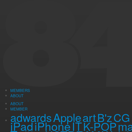
Tue, 27 Jul 2010
（記事公開時の年齢 …
25
歳）
しらさかコラム
「土用の丑の日」ってどういう意味
7月26日の昨日は、土用の丑の日でした。
どこもかしこも、鰻祭りでしたね。
もともと、
「丑の日に『う』の字が附く物を食べると夏負けしない」
という
そも、
「土用の丑の日」
ってどういう意味なのでしょうか。
ということで、wikipediaで「土用の丑の日」を調べてみました。
土用の丑の日（どようのうしのひ）は、土用の間で日の十
MEMBERS
ABOUT
ふむふむ、十二支の丑が関係してそうなことは、なんとなくイメージ通りで
ABOUT
では、
土用
、とはどういう意味なのでしょうか。
MEMBER
Apple
art
adwards
B'z
CG
土用（どよう）とは、暦における雑節の一つ。五行思想に基
iPad
iPhone
ma
IT
K-POP
る。一般的には、夏の土用を指すことが多く、夏の土用の