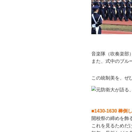
音楽隊（吹奏楽部）
また、式中のブル
この統制美を、ぜ
■1430-1630 棒倒
開校祭の締めを飾
これを見るためだ