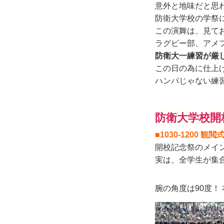
意外と地味だと思
防衛大学校の学祭
この演舞は、見て
ラグビー部、アメ
防衛大一練習が厳
この日の為に仕上
ハンパじゃない練
防衛大学校開
■1030-1200 観閲
開校記念祭のメイ
実は、全学生が集
腕の角度は90度！