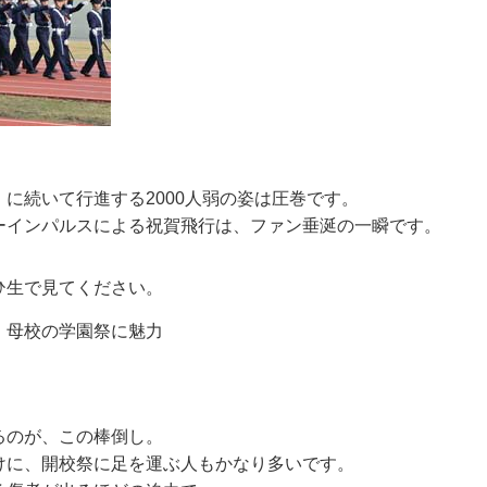
に続いて行進する2000人弱の姿は圧巻です。
ーインパルスによる祝賀飛行は、ファン垂涎の一瞬です。
ひ生で見てください。
し
るのが、この棒倒し。
けに、開校祭に足を運ぶ人もかなり多いです。