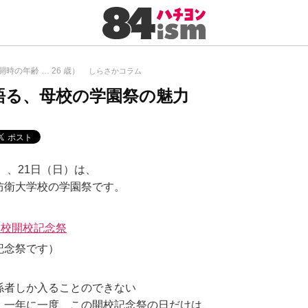
開時の年齢 …
26
歳）
しらさかコラム
語る、母校の学園祭の魅力
土）、21日（日）は、
防衛大学校の学園祭です。
学校開校記念祭
記念祭です）
係者しか入ることのできない
、一年に一度、この開校記念祭の日だけは、