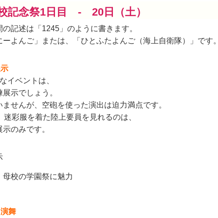
校記念祭1日目 - 20日（土）
の記述は「1245」のように書きます。
にーよんご」または、「ひとふたよんご（海上自衛隊）」です
展示
的なイベントは、
練展示でしょう。
いませんが、空砲を使った演出は迫力満点です。
、迷彩服を着た陸上要員を見れるのは、
展示のみです。
示
援団演舞