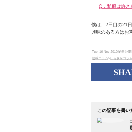
Q．私服は許さ
僕は、2日目の21
興味のある方はお
記事公開
Tue, 16 Nov 2010
連載コラム
>
しらさかコラ
SHA
この記事を書い