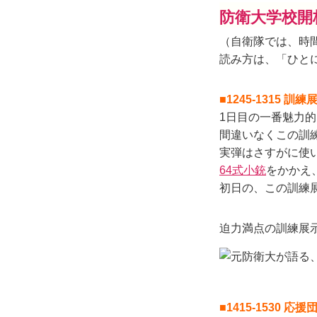
防衛大学校開
（自衛隊では、時間
読み方は、「ひと
■1245-1315 訓練
1日目の一番魅力
間違いなくこの訓
実弾はさすがに使
64式小銃
をかかえ
初日の、この訓練
迫力満点の訓練展
■1415-1530 応