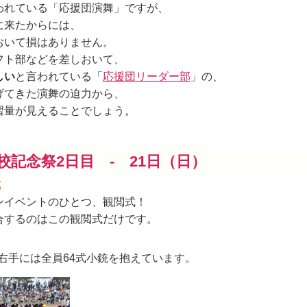
われている「応援団演舞」ですが、
に来たからには、
おいて損はありません。
フト部などを差しおいて、
しい
と言われている「
応援団リーダー部
」の、
げてきた演舞の迫力から、
習量が見えることでしょう。
校記念祭2日目 - 21日（日）
式
ンイベントのひとつ、観閲式！
合するのはこの観閲式だけです。
 右手には全員64式小銃を抱えています。