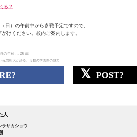
れる？
日（日）の午前中から参戦予定ですので、
声がけください。校内ご案内します。
時の年齢 …
26
歳
ム
>元防衛大が語る、母校の学園祭の魅力
RE?
POST?
た人
シラサカショウ