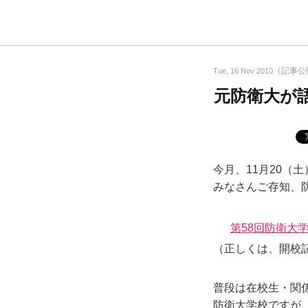
（記事公
Tue, 16 Nov 2010
元防衛大が
今月、11月20（
みなさんご存知、
第58回防衛大
（正しくは、開校
普段は在校生・関
防衛大学校ですが