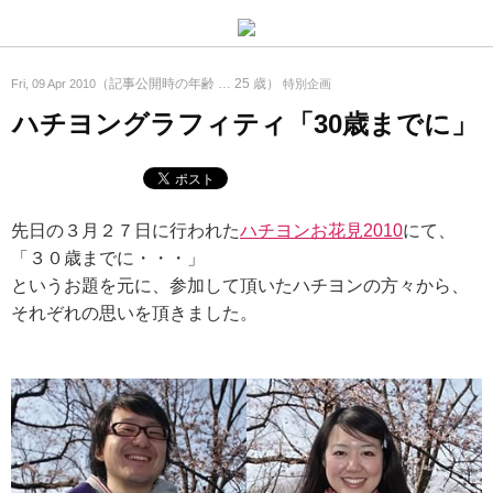
（記事公開時の年齢 …
25
歳）
Fri, 09 Apr 2010
特別企画
ハチヨングラフィティ「30歳までに」
先日の３月２７日に行われた
ハチヨンお花見2010
にて、
「３０歳までに・・・」
というお題を元に、参加して頂いたハチヨンの方々から、
それぞれの思いを頂きました。