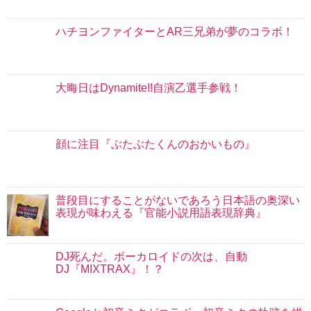
ハチヨンファイターとAR三兄弟が夢のコラボ！
大晦日はDynamite!!自演乙選手参戦！
顔に注目『ぶたぶたくんのおかいもの』
普段目にすることがないであろう日本語の奥深い
表現が味わえる『官能小説用語表現辞典』
DJ死んだ。ボーカロイドの次は、自動
DJ『MIXTRAX』！？