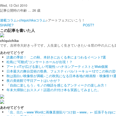
Wed, 13 Oct 2010
記事公開時の年齢 …
26
歳
連載コラム
>
chiquichikaコラム
>アートフェスにいこう！
SHARE?
POST?
この記事を書いた人
chiquichika
です。吉祥寺大好きっ子です。人生楽しく生きていきたい＆世の中の人にも
あわせてどうぞ
読書の季節！ この秋、本好きにおくる本にまつわるイベント7選
松島に”可動式”コンサートホールが出現！？
アート×ITが広げる新しい可能性−ハチヨンアーティストとWeb個展
日本最大の舞台芸術の祭典、フェスティバル/トーキョー12でこの秋の
秋は面白い映像祭が満載−この秋気になる日本各地の映画祭・映像祭11
夜の美術館で平日アートはいかが？
「自由に楽しもう」モノの物語を感じるアンティークの楽しみ方！
年末大掃除におススメ！話題の片付け本を実践してみました。
あわせてどうぞ
「出、出た～www Wordに画像直接貼りつけ奴～www」← 拡張子をzip