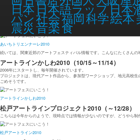
今年話題の芸術祭その２！！
日本語ラップ
日本
日本
今年が初めての開催となる、
あいちトリエンナーレ
。
社会
絵本
パン
福岡
科学
テーマは
「都市の祝祭」
。
音楽
映像・インスタレーション作品はもちろん、パフォーマンスアートなどもあ
食
震災
すね。
あいちトリエンナーレ2010
続いては、関東近郊のアートフェスティバル情報です。こんなにたくさんの
アートラインかしわ2010（10/15～11/14）
2006年にスタートし、毎年開催されています。
プロジェクトは、現代アート作品から、参加型ワークショップ、地元高校生
ごめそうです。
アートラインかしわ2010
松戸アートラインプロジェクト2010（～12/28）
こちらは今年からのようで、現時点では情報が少ないのですが、どうやら制
松戸アートライン2010