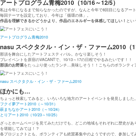
アートプログラム青梅2010（10/16～12/5）
私は今年になるまで知らなかったのですが、なんと今年で8回目になるアー
毎回テーマを設定しており、今年は「循環の体」。
作品を理解できるかどうかより、作品のエネルギーを体感してほしい！
とい
アートプログラム青梅2010
nasu スペクタクル・イン・ザ・ファーム2010（11/
那須を舞台にしたアートフェスティバル。かなり楽しそう！
プレイベントを原宿のVACANTで、10/13～17の日程でやるみたいです！！
那須のお野菜
をたっぷり使ったランチ…美味しそう！！こちらのボランティ
nasu スペクタクル・イン・ザ・ファーム2010
ほかにも…
ちょっと検索してみると、いろいろな地方のアートイベントを発見しました
フクイ夢アート2010（～10/31）
萩まちなかアート2010（～10/24）
とりアート2010（10/23～10/25）
ざっとホームページを見てみただけでも、どこの地域もそれぞれに歴史があ
を堪能してみては！？
各プロジェクトとも、ボランティアも絶賛募集中のようですので、参加して