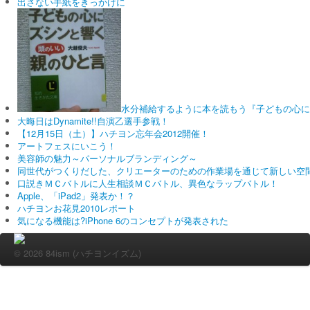
出さない手紙をきっかけに
水分補給するように本を読もう『子どもの心に
大晦日はDynamite!!自演乙選手参戦！
【12月15日（土）】ハチヨン忘年会2012開催！
アートフェスにいこう！
美容師の魅力～パーソナルブランディング～
同世代がつくりだした、クリエーターのための作業場を通じて新しい空間を
口説きＭＣバトルに人生相談ＭＣバトル、異色なラップバトル！
Apple、「iPad2」発表か！？
ハチヨンお花見2010レポート
気になる機能は?iPhone 6のコンセプトが発表された
© 2026 84ism (ハチヨンイズム)