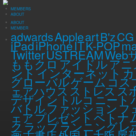
Wed, 13 Oct 2010
（記事公開時の年齢 …
MEMBERS
26
歳）
chiquichikaコラム
ABOUT
ABOUT
アートフェスにいこう！
MEMBER
Apple
art
adwards
B'z
CG
iPad
iPhone
ma
IT
K-POP
Twitter
こんにちは、コラムライターのchiquichikaです。
USTREAM
芸術の秋
がやってきました
Web
アイドル
ももクロ
アニ
さてさて、ちかごろ、
地域を舞台としたアートフェスティバル
が盛んです。
トフェス情報を集めてみました！ご近所の芸術祭情報がありましたら、ぜひ
ント
インターネット
カ
瀬戸内国際芸術祭2010（～10/31）
グローバル
ゲーム
コス
今年、一番話題の芸術祭といえば、
瀬戸内国際芸術祭
ですよね！！
ス
ェアハウス
ストレス
私も夏に行ってきました。瀬戸内海の美しい島々を舞台に、地域密着型で開
ボランティアの「こえび隊」の方々とのお喋りが、実は一番楽しかったです
デザイン
トルコ
ニート
で、遠方の方も行く価値ありです！個人的には、男木島が非常に良かったで
ファッション
バトル
フ
地域全体でかなりの盛り上がりを見せている瀬戸内国際芸術祭も、ついに今
ベトナ
ェア
プレゼント
ク
瀬戸内国際芸術祭2010
ラップ
ランニング
レ
あいちトリエンナーレ2010（～10/31）
屋
画
古書店
外国人
大阪